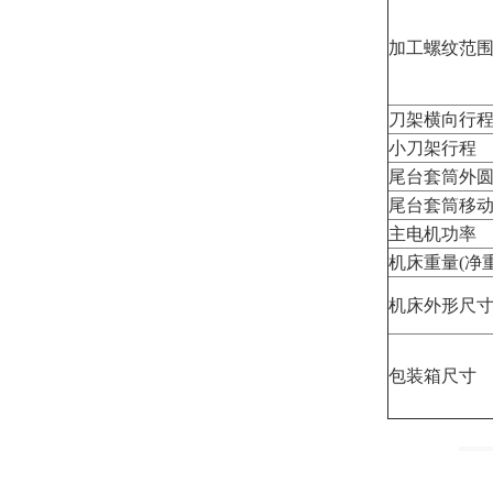
加工螺纹范
刀架横向行
小刀架行程
尾台套筒外
尾台套筒移
主电机功率
机床重量(净重
机床外形尺寸(
包装箱尺寸