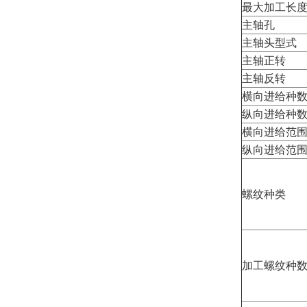
最大加工长
主轴孔
主轴头型式
主轴正转
主轴反转
横向进给种
纵向进给种
横向进给范
纵向进给范
螺纹种类
加工螺纹种