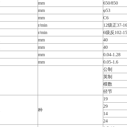
度
mm
650/850
mm
φ53
mm
C6
r/min
12级正37-16
r/min
6级反102-15
数
mm
40
数
mm
40
围
mm
0.04-1.28
围
mm
0.05-1.6
公制
英制
模数
径节
19
29
数
种
14
24