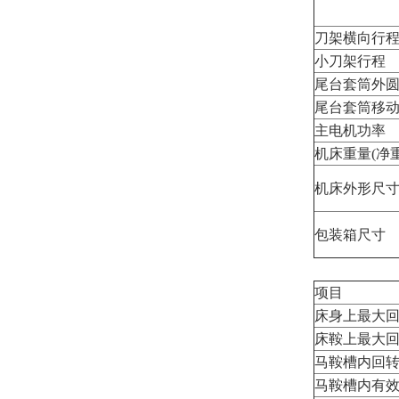
刀架横向行
小刀架行程
尾台套筒外
尾台套筒移
主电机功率
机床重量(净重
机床外形尺寸(
包装箱尺寸
项目
床身上最大
床鞍上最大
马鞍槽内回
马鞍槽内有