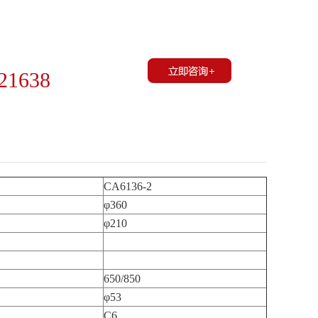
21638
CA6136-2
φ360
φ210
650/850
φ53
C6