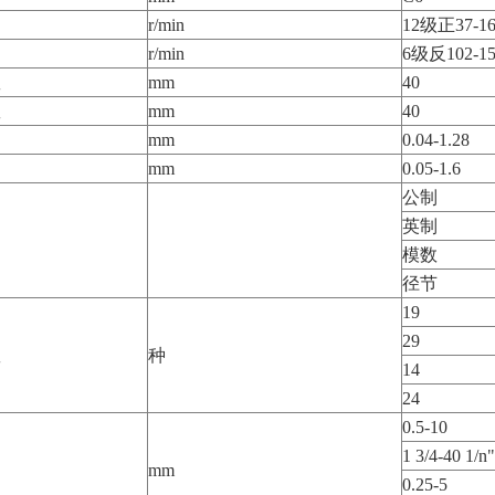
r/min
12级正37-16
r/min
6级反102-15
数
mm
40
数
mm
40
围
mm
0.04-1.28
围
mm
0.05-1.6
公制
英制
模数
径节
19
29
数
种
14
24
0.5-10
1 3/4-40 1/n"
围
mm
0.25-5