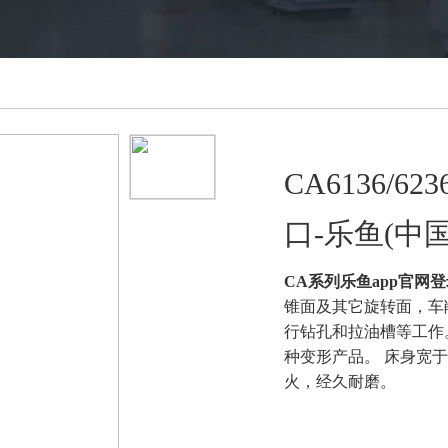
CA6136/
口-乐鱼(中国
CA系列乐鱼app官网登
锥面及其它旋转面，车
行钻孔和拉油槽等工作。
种变形产品。 床身宽
火，经久耐磨。