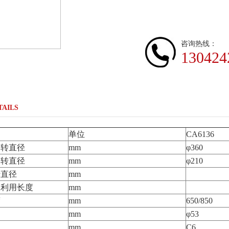
咨询热线：
130424
TAILS
单位
CA6136
回转直径
mm
φ360
回转直径
mm
φ210
转直径
mm
效利用长度
mm
度
mm
650/850
mm
φ53
mm
C6