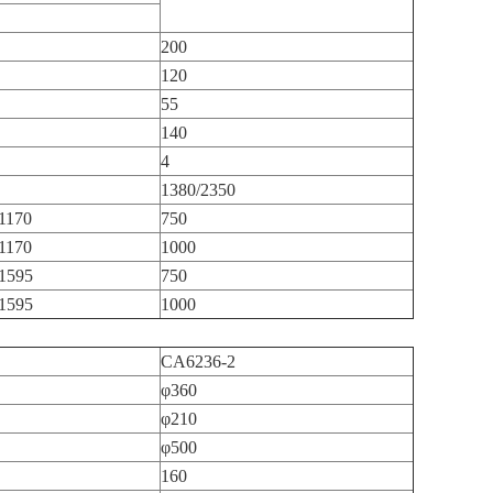
200
120
55
140
4
1380/2350
1170
750
1170
1000
1595
750
1595
1000
CA6236-2
φ360
φ210
φ500
160