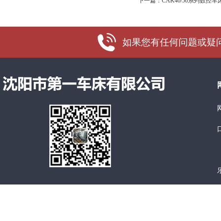
下一篇：
CAK40/50系列数控车
如果您有任何问题或疑问，