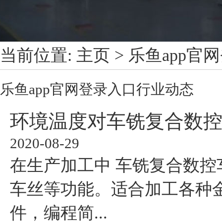
当前位置:
主页
>
乐鱼app官
乐鱼app官网登录入口
行业动态
环境温度对车铣复合数
2020-08-29
在生产加工中 车铣复合数控
车丝等功能。适合加工各种
件，编程简...