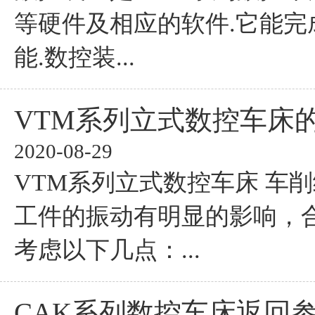
等硬件及相应的软件.它能完
能.数控装...
VTM系列立式数控车床
2020-08-29
VTM系列立式数控车床 车
工件的振动有明显的影响，
考虑以下几点：...
CAK系列数控车床返回